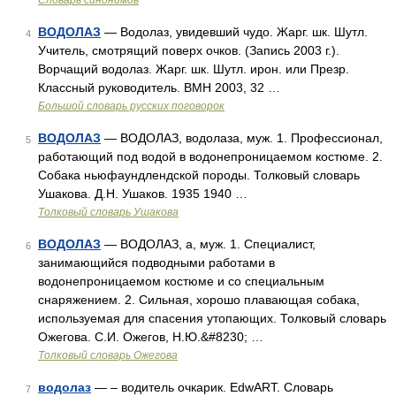
Словарь синонимов
ВОДОЛАЗ
— Водолаз, увидевший чудо. Жарг. шк. Шутл.
4
Учитель, смотрящий поверх очков. (Запись 2003 г.).
Ворчащий водолаз. Жарг. шк. Шутл. ирон. или Презр.
Классный руководитель. ВМН 2003, 32 …
Большой словарь русских поговорок
ВОДОЛАЗ
— ВОДОЛАЗ, водолаза, муж. 1. Профессионал,
5
работающий под водой в водонепроницаемом костюме. 2.
Собака ньюфаундлендской породы. Толковый словарь
Ушакова. Д.Н. Ушаков. 1935 1940 …
Толковый словарь Ушакова
ВОДОЛАЗ
— ВОДОЛАЗ, а, муж. 1. Специалист,
6
занимающийся подводными работами в
водонепроницаемом костюме и со специальным
снаряжением. 2. Сильная, хорошо плавающая собака,
используемая для спасения утопающих. Толковый словарь
Ожегова. С.И. Ожегов, Н.Ю.&#8230; …
Толковый словарь Ожегова
водолаз
— – водитель очкарик. EdwART. Словарь
7