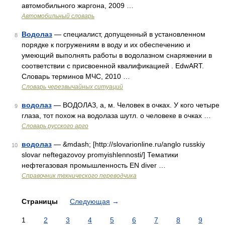
автомобильного жаргона, 2009 …
Автомобильный словарь
Водолаз
— специалист, допущенный в установленном
8
порядке к погружениям в воду и их обеспечению и
умеющий выполнять работы в водолазном снаряжении в
соответствии с присвоенной квалификацией . EdwART.
Словарь терминов МЧС, 2010 …
Словарь черезвычайных ситуаций
водолаз
— ВОДОЛАЗ, а, м. Человек в очках. У кого четыре
9
глаза, тот похож на водолаза шутл. о человеке в очках …
Словарь русского арго
водолаз
— &mdash; [http://slovarionline.ru/anglo russkiy
10
slovar neftegazovoy promyishlennosti/] Тематики
нефтегазовая промышленность EN diver …
Справочник технического переводчика
Страницы
Следующая
→
1
2
3
4
5
6
7
8
9