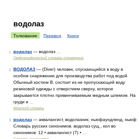
водолаз
Толкование
Перевод
Книги
водолаз
— водолаз …
1
Орфографический словарь-справочник
ВОДОЛАЗ
— (Diver) человек, спускающийся в воду в
2
особом снаряжении для производства работ под водой.
Обычный костюм В. состоит из не пропускающей воду
резиновой одежды с отверстием сверху, которое
закрывается плотно привинчиваемым медным шлемом. На
груди и …
Морской словарь
водолаз
— аквалангист, водолазник; ньюфаундленд, ньюф
3
Словарь русских синонимов. водолаз сущ., кол во
синонимов: 12 • аквалангист (7) • …